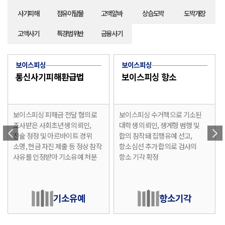
사기피해
점유이탈물
고액알바
상습도박
도박개장
고액사기
특경법위반
금융사기
보이스피싱
보이스피싱
통신사기피해환급법
보이스피싱 항소
보이스피싱 피해금 전달 혐의로
보이스피싱 수거책으로 기소된
조사받은 사회초년생 의뢰인,
대학생 의뢰인, 생계형 범행 및
진술 정정 및 아르바이트 경위
합의 참작돼 집행유예 선고,
소명, 현금 자진 제출 등 정상 참작
항소심선 추가 합의로 검사의
사유를 인정받아 기소유예 처분
항소 기각 확정
기소유예
항소기각