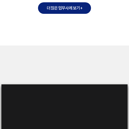
더 많은 업무사례 보기 +
오현의 누적상담수
5대 법무법인
오현의 전국분사무소
(법무부발표·유한제외, 2023.2.28 기준)
(주)
(분)
74
8412
인의 변호사
건
작성자
연락처