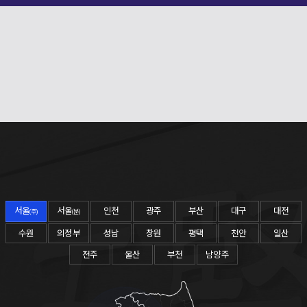
1661-2661
010-9631-0039
서울
서울
인천
광주
부산
대구
대전
(주)
(분)
수원
의정부
성남
창원
평택
천안
일산
전주
울산
부천
남양주