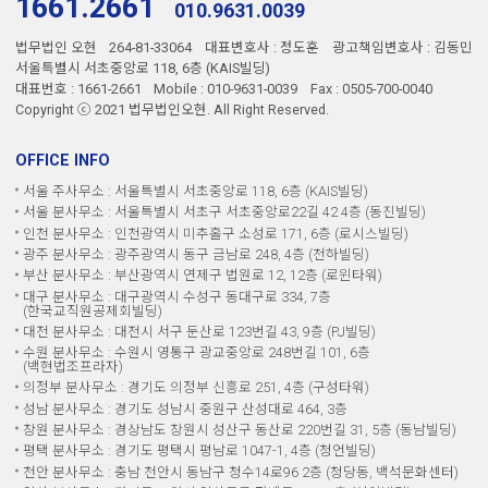
1661.2661
010.9631.0039
법무법인 오현
264-81-33064
대표변호사 : 정도훈
광고책임변호사 : 김동민
서울특별시 서초중앙로 118, 6층 (KAIS빌딩)
대표번호 : 1661-2661
Mobile : 010-9631-0039
Fax : 0505-700-0040
Copyright ⓒ 2021 법무법인오현. All Right Reserved.
OFFICE INFO
서울 주사무소 : 서울특별시 서초중앙로 118, 6층 (KAIS빌딩)
서울 분사무소 : 서울특별시 서초구 서초중앙로22길 42 4층 (동진빌딩)
인천 분사무소 : 인천광역시 미추홀구 소성로 171, 6층 (로시스빌딩)
광주 분사무소 : 광주광역시 동구 금남로 248, 4층 (천하빌딩)
부산 분사무소 : 부산광역시 연제구 법원로 12, 12층 (로윈타워)
대구 분사무소 : 대구광역시 수성구 동대구로 334, 7층
(한국교직원공제회빌딩)
대전 분사무소 : 대전시 서구 둔산로 123번길 43, 9층 (PJ빌딩)
수원 분사무소 : 수원시 영통구 광교중앙로 248번길 101, 6층
(백현법조프라자)
의정부 분사무소 : 경기도 의정부 신흥로 251, 4층 (구성타워)
성남 분사무소 : 경기도 성남시 중원구 산성대로 464, 3층
창원 분사무소 : 경상남도 창원시 성산구 동산로 220번길 31, 5층 (동남빌딩)
평택 분사무소 : 경기도 평택시 평남로 1047-1, 4층 (청언빌딩)
천안 분사무소 : 충남 천안시 동남구 청수14로96 2층 (청당동, 백석문화센터)