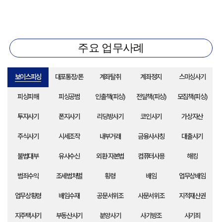
주요 업무사례
보이스피싱
대포통장/폰
계좌탈취
계좌정지
스미싱사기
피싱피해
피싱공범
인출책(피싱)
전달책(피싱)
모집책(피싱)
투자사기
폰지사기
리딩방사기
코인사기
가상자산
주식사기
시세조작
내부거래
금융사사칭
대출사기
불법대부
유사수신
외환·자본법
컴퓨터사용
해킹
범죄수익
조세범처벌
횡령
배임
업무상배임
업무상횡령
배임수재
공문서위조
사문서위조
지적재산권
지주택사기
부동산사기
분양사기
사기방조
사기죄