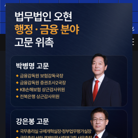
서울
서울
인천
광주
부산
대구
대전
(주)
(분)
수원
의정부
성남
창원
평택
천안
일산
전주
울산
부천
남양주
사기·횡령·배임 사건의 구조를 아는 전문가
검사장·지청장·부장검사
지능경제팀장 역임 등
경제범죄전문가가
압수·추징 대응 전략을 세웁니다