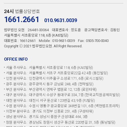
24시
법률상담번호
1661.2661
010.9631.0039
법무법인 오현
264-81-33064
대표변호사 : 정도훈
광고책임변호사 : 김동민
서울특별시 서초중앙로 118, 6층 (KAIS빌딩)
대표번호 : 1661-2661
Mobile : 010-9631-0039
Fax : 0505-700-0040
Copyright ⓒ 2021 법무법인오현. All Right Reserved.
OFFICE INFO
서울 주사무소 : 서울특별시 서초중앙로 118, 6층 (KAIS빌딩)
서울 분사무소 : 서울특별시 서초구 서초중앙로22길 42 4층 (동진빌딩)
인천 분사무소 : 인천광역시 미추홀구 소성로 171, 6층 (로시스빌딩)
광주 분사무소 : 광주광역시 동구 금남로 248, 4층 (천하빌딩)
부산 분사무소 : 부산광역시 연제구 법원로 12, 12층 (로윈타워)
대구 분사무소 : 대구광역시 수성구 동대구로 334, 7층 (한국교직원공제회빌딩)
대전 분사무소 : 대전시 서구 둔산로 123번길 43, 9층 (PJ빌딩)
수원 분사무소 : 수원시 영통구 광교중앙로 248번길 101, 6층 (백현법조프라자)
의정부 분사무소 : 경기도 의정부 신흥로 251, 4층 (구성타워)
성남 분사무소 : 경기도 성남시 중원구 산성대로 464, 3층
창원 분사무소 : 경상남도 창원시 성산구 동산로 220번길 31, 5층 (동남빌딩)