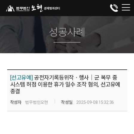
성공사례
[선고유예]
공전자기록등위작ㆍ행사│군 복무 중
시스템 허점 이용한 휴가 일수 조작 혐의, 선고유예
종결
작성자
법무법인오현
작성일
2025-09-08 15:32:36