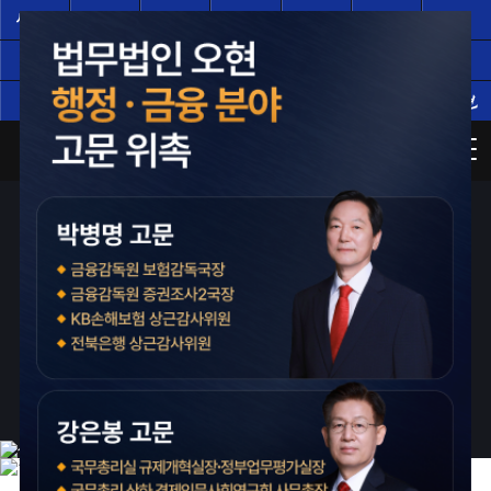
서울
서울
인천
광주
부산
대구
대전
(주)
(분)
수원
의정부
성남
창원
평택
천안
일산
전주
울산
부천
남양주
사기·횡령·배임 사건의 구조를 아는 전문가
검사장·지청장·부장검사
지능경제팀장 역임 등
경제범죄전문가가
압수·추징 대응 전략을 세웁니다