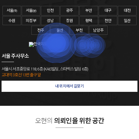
서울
서울
인천
광주
부산
대구
대전
(주)
(분)
수원
의정부
성남
창원
평택
천안
일산
전주
울산
부천
남양주
서울 주사무소
서울시 서초중앙로 118, 6층 (KAIS빌딩, 스타벅스 빌딩 6층)
교대역 3호선 13번 출구 앞
내 위치에서 길찾기
오현의
의뢰인을 위한 공간
보이스피싱변호사
사기전문변호사