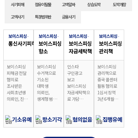
사기피해
점유이탈물
고액알바
상습도박
도박개장
고액사기
특경법위반
금융사기
보이스피싱
보이스피싱
보이스피싱
보이스피싱
통신사기피해환급법
보이스피싱
보이스피싱
보이스피싱
항소
자금세탁책
관리책
보이스피싱
보이스피싱
인스타
보이스피싱
피해금 전달
수거책으로
구인광고
관리책으로
혐의로
기소된
보고
중국 콜센터
조사받은
대학생
보이스피싱
활동 혐의로
사회초년생
의뢰인,
자금세탁책으
1심서 징역
의뢰인, 진술
생계형 범행
로 가담
3년 6개월
정정 및
및 합의
의심받은
실형
아르바이트
참작돼
의뢰인,
선고받았으나
경위 소명,
집행유예
변호인 동석
, 항소심에서
기소유예
항소기각
혐의없음
집행유예
현금 자진
선고,
진술 및
피해액 축소·
제출 등 정상
항소심선
의견서
양형자료
참작 사유를
추가 합의로
제출로
제출·공탁