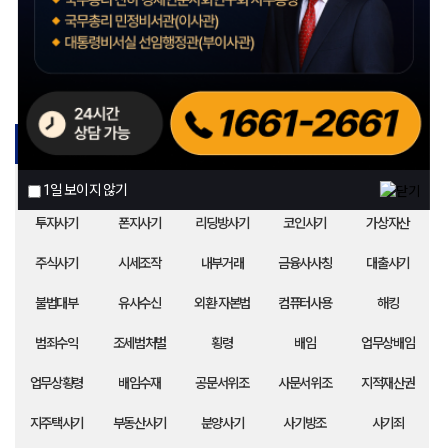
주요 업무사례
보이스피싱
대포통장/폰
계좌탈취
계좌정지
스미싱사기
피싱피해
피싱공범
인출책(피싱)
전달책(피싱)
모집책(피싱)
1일 보이지 않기
투자사기
폰지사기
리딩방사기
코인사기
가상자산
주식사기
시세조작
내부거래
금융사사칭
대출사기
불법대부
유사수신
외환·자본법
컴퓨터사용
해킹
범죄수익
조세범처벌
횡령
배임
업무상배임
업무상횡령
배임수재
공문서위조
사문서위조
지적재산권
지주택사기
부동산사기
분양사기
사기방조
사기죄