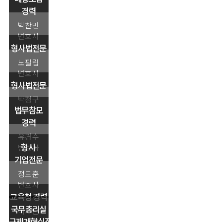
경력
박찬민
변호사
형사법전문
노필립
변호사
형사법전문
박정구
법무참모
변호사
경력
유경수
형사·
변호사
기업전문
정도훈
변호사
교육청 경력
국무총리실
이지은