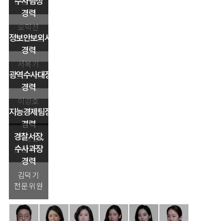
수사팀장
전문위원
경력
오익선
정보안보외사과장
전문위원
경력
서복기
광역수사대장
전문위원
경력
이강호
지능경제팀장
전문위원
경력
경찰서장,
이상길
수사과장
전문위원
경력
김덕기
전문위원