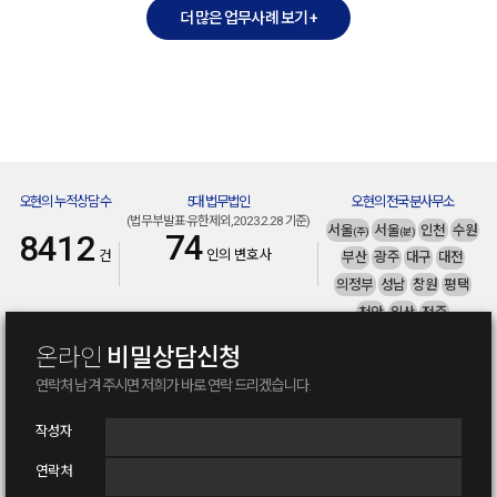
더 많은 업무사례 보기 +
인정받아
검사의 항소
보이스피싱
진행을 통해
기소유예
기각 확정
가담 부인
집행유예
처분
인정돼
판결 확보
불송치 결정
오현의 누적상담수
5대 법무법인
오현의 전국분사무소
(법무부발표·유한제외, 2023.2.28 기준)
서울
서울
인천
수원
(주)
(분)
74
8412
인의 변호사
건
부산
광주
대구
대전
의정부
성남
창원
평택
천안
일산
전주
울산
부천
남양주
온라인
비밀상담신청
연락처 남겨 주시면
저희가 바로 연락 드리겠습니다.
사기전문변호사
보이스피싱변호사
작성자
연락처