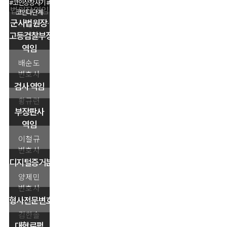
#코인상장사기 #
법원장 역임
코인다단계
군사법원장·
이태수
고등검찰부장
변호사
역임
배순도
변호사
검사 역임
황규련
부장판사
변호사
역임
이철규
변호사
디지털증거분석센터장
양제민
변호사
형사전문변호사
김한솔
대형로펌
변호사