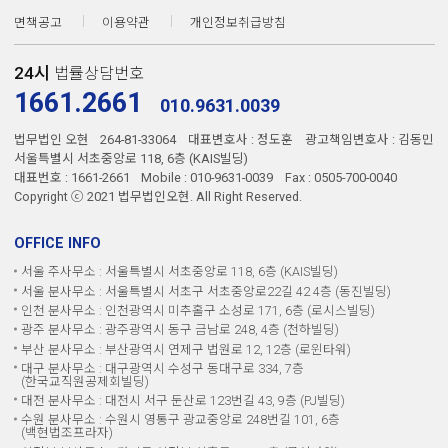
면책공고
이용약관
개인정보취급방침
24시
법률상담번호
1661.2661
010.9631.0039
법무법인 오현
264-81-33064
대표변호사 : 정도훈
광고책임변호사 : 김동민
서울특별시 서초중앙로 118, 6층 (KAIS빌딩)
대표번호 : 1661-2661
Mobile : 010-9631-0039
Fax : 0505-700-0040
Copyright ⓒ 2021 법무법인오현. All Right Reserved.
OFFICE INFO
서울 주사무소 : 서울특별시 서초중앙로 118, 6층 (KAIS빌딩)
서울 분사무소 : 서울특별시 서초구 서초중앙로22길 42 4층 (동진빌딩)
인천 분사무소 : 인천광역시 미추홀구 소성로 171, 6층 (로시스빌딩)
광주 분사무소 : 광주광역시 동구 금남로 248, 4층 (천하빌딩)
부산 분사무소 : 부산광역시 연제구 법원로 12, 12층 (로윈타워)
대구 분사무소 : 대구광역시 수성구 동대구로 334, 7층
(한국교직원공제회빌딩)
대전 분사무소 : 대전시 서구 둔산로 123번길 43, 9층 (PJ빌딩)
수원 분사무소 : 수원시 영통구 광교중앙로 248번길 101, 6층
(백현법조프라자)