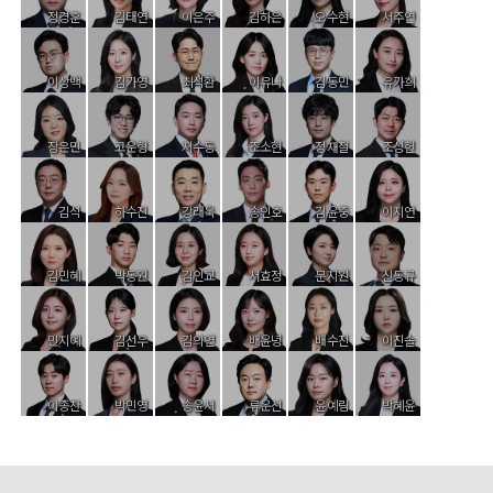
정경훈
김태연
이은주
김하은
오수현
서주연
이상백
김가영
최석환
이유나
김동민
유가희
장은민
고운형
지수동
조소현
정재철
조성헌
김석
하수진
강래욱
송인호
김윤중
이지연
김민혜
박동원
김인교
서효정
문지원
신동규
민지예
김선우
김의연
배윤녕
배수진
이진솔
이종찬
박민영
송윤서
류운선
윤예림
박혜윤