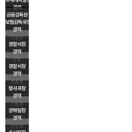
규제개혁실장
변호사
경력
금융감독원
강은봉
보험감독국장
전문위원
경력
박병명
경찰서장
전문위원
경력
장광
경찰서장
전문위원
경력
김충환
형사과장
전문위원
경력
이병국
강력팀장
전문위원
경력
안삼태