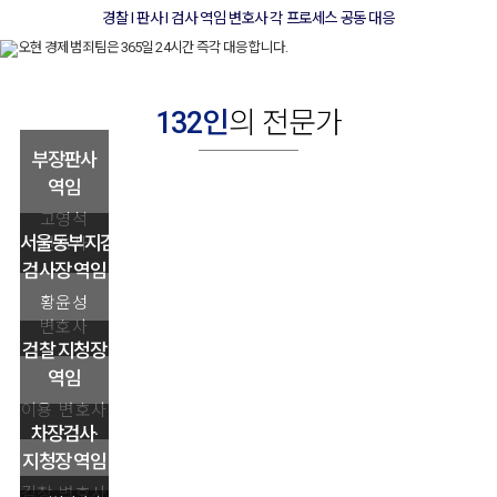
경찰 l 판사 l 검사 역임 변호사 각 프로세스 공동 대응
132인
의 전문가
부장판사
역임
고영석
서울동부지검
변호사
검사장 역임
황윤성
변호사
검찰 지청장
역임
이용 변호사
차장검사·
지청장 역임
김창 변호사