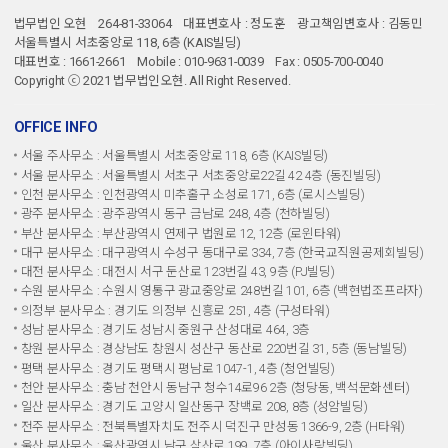
법무법인 오현
264-81-33064
대표변호사 : 정도훈
광고책임변호사 : 김동민
서울특별시 서초중앙로 118, 6층 (KAIS빌딩)
대표번호 : 1661-2661
Mobile : 010-9631-0039
Fax : 0505-700-0040
Copyright ⓒ 2021 법무법인오현. All Right Reserved.
OFFICE INFO
서울 주사무소 : 서울특별시 서초중앙로 118, 6층 (KAIS빌딩)
서울 분사무소 : 서울특별시 서초구 서초중앙로22길 42 4층 (동진빌딩)
인천 분사무소 : 인천광역시 미추홀구 소성로 171, 6층 (로시스빌딩)
광주 분사무소 : 광주광역시 동구 금남로 248, 4층 (천하빌딩)
부산 분사무소 : 부산광역시 연제구 법원로 12, 12층 (로윈타워)
대구 분사무소 : 대구광역시 수성구 동대구로 334, 7층 (한국교직원공제회빌딩)
대전 분사무소 : 대전시 서구 둔산로 123번길 43, 9층 (PJ빌딩)
수원 분사무소 : 수원시 영통구 광교중앙로 248번길 101, 6층 (백현법조프라자)
의정부 분사무소 : 경기도 의정부 신흥로 251, 4층 (구성타워)
성남 분사무소 : 경기도 성남시 중원구 산성대로 464, 3층
창원 분사무소 : 경상남도 창원시 성산구 동산로 220번길 31, 5층 (동남빌딩)
평택 분사무소 : 경기도 평택시 평남로 1047-1, 4층 (청언빌딩)
천안 분사무소 : 충남 천안시 동남구 청수14로96 2층 (청당동, 백석문화센터)
일산 분사무소 : 경기도 고양시 일산동구 장백로 208, 8층 (성암빌딩)
전주 분사무소 : 전북특별자치도 전주시 덕진구 만성동 1366-9, 2층 (H타워)
울산 분사무소 : 울산광역시 남구 삼산로 199, 7층 (아이사랑빌딩)