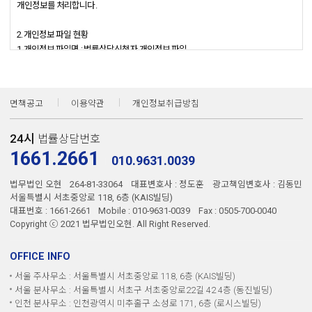
개인정보를 처리합니다.
2. 개인정보 파일 현황
1. 개인정보 파일명 : 법률상담신청자 개인정보 파일
- 개인정보 항목 : 휴대전화번호, 성별, 생년월일, 이름
- 수집방법 : 홈페이지, 전화/팩스
- 보유근거 : 홈페이지 사용자 요청에 의한 법률상담 신청
면책공고
이용약관
개인정보취급방침
- 보유기간 : 5년
- 관련법령 : 계약 또는 청약철회 등에 관한 기록 : 5년
24시
법률상담번호
3. 개인정보의 처리 및 보유 기간
1661.2661
010.9631.0039
① <법무법인 오현 형사전담팀>('법무법인 오현 형사전담팀')은(는) 법령에 따른
법무법인 오현
264-81-33064
대표변호사 : 정도훈
광고책임변호사 : 김동민
개인정보 보유?이용기간 또는 정보주체로부터 개인정보를 수집시에 동의 받은
서울특별시 서초중앙로 118, 6층 (KAIS빌딩)
개인정보 보유,이용기간 내에서 개인정보를 처리,보유합니다.
대표번호 : 1661-2661
Mobile : 010-9631-0039
Fax : 0505-700-0040
Copyright ⓒ 2021 법무법인오현. All Right Reserved.
② 각각의 개인정보 처리 및 보유 기간은 다음과 같습니다.
1.<제화 또는 서비스 제공>
OFFICE INFO
<제화 또는 서비스 제공>와 관련한 개인정보는 수집.이용에 관한 동의일로부터<5년
서울 주사무소 : 서울특별시 서초중앙로 118, 6층 (KAIS빌딩)
>까지 위 이용목적을 위하여 보유.이용됩니다.
서울 분사무소 : 서울특별시 서초구 서초중앙로22길 42 4층 (동진빌딩)
-보유근거 : 전자상거래 등에서의 소비자 보호에 관한 법률
인천 분사무소 : 인천광역시 미추홀구 소성로 171, 6층 (로시스빌딩)