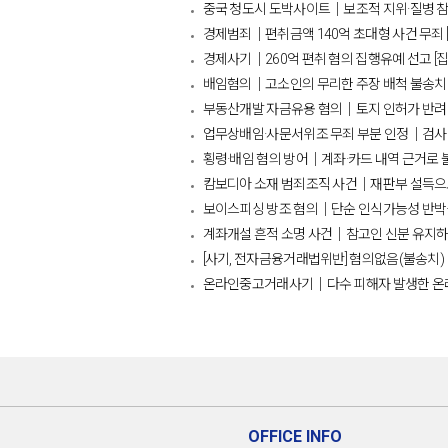
중국 청도시 도박사이트│보조적 지위·질병 참
경제범죄│편취금액 140억 초대형 사건 무죄 [
경제사기│260억 편취 혐의 집행유예 선고 [
배임혐의│고소인의 무리한 주장 배척 불송치 
부동산개발 자금유용 혐의│토지 인허가 반려 후
업무상배임·사문서위조 무죄 부분 인정│검사 
횡령·배임 혐의 방어│계좌·카드 내역 근거로 불
캄보디아 소재 범죄조직 사건│재판부 설득으로 
보이스피싱 방조 혐의│단순 인식가능성 반박·
계좌개설 흔적 소명 사건│참고인 신분 유지하
[사기, 전자금융거래법위반] 혐의없음(불송치)​
온라인중고거래사기│다수 피해자 발생한 온라인 
OFFICE INFO