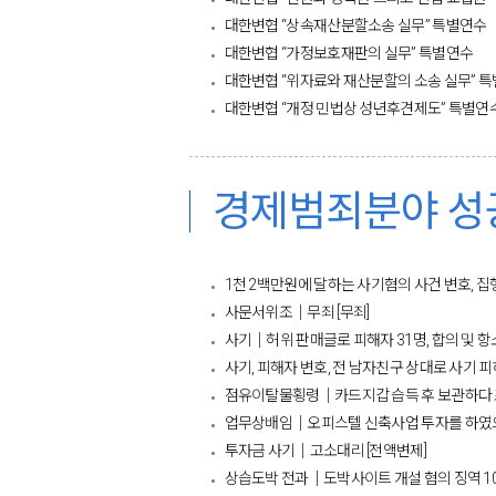
대한변협 “상속재산분할소송 실무” 특별연수
대한변협 “가정보호재판의 실무” 특별연수
대한변협 “위자료와 재산분할의 소송 실무” 
대한변협 “개정 민법상 성년후견제도” 특별연수
경제범죄분야 성
1천 2백만원에 달하는 사기혐의 사건 변호, 
사문서위조│무죄 [무죄]
사기│허위 판매글로 피해자 31명, 합의 및 항
사기, 피해자 변호, 전 남자친구 상대로 사기 피
점유이탈물횡령│카드지갑 습득 후 보관하다 조
업무상배임│오피스텔 신축사업 투자를 하였으
투자금 사기│고소대리 [전액변제]
상습도박 전과│도박사이트 개설 혐의 징역 10