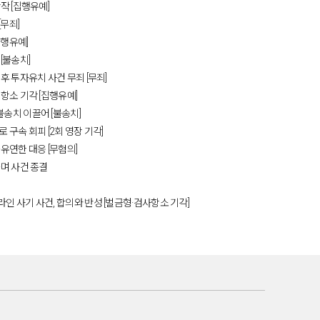
작 [집행유예]
무죄]
집행유예]
[불송치]
 투자유치 사건 무죄 [무죄]
항소 기각 [집행유예]
송치 이끌어 [불송치]
구속 회피 [2회 영장 기각]
유연한 대응 [무혐의]
며 사건 종결
사기 사건, 합의와 반성 [벌금형·검사항소 기각]​