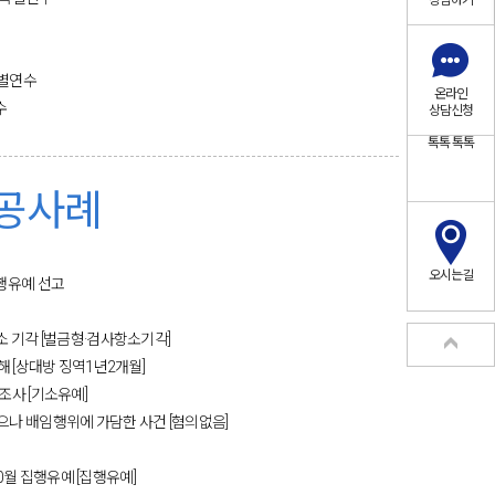
상담하기
특별연수
온라인
​
상담신청
톡톡
톡톡
공사례
오시는길
집행유예 선고
소 기각 [벌금형·검사항소기각]
해 [상대방 징역1년2개월]
사 [기소유예]
나 배임행위에 가담한 사건 [혐의없음]
월 집행유예 [집행유예]