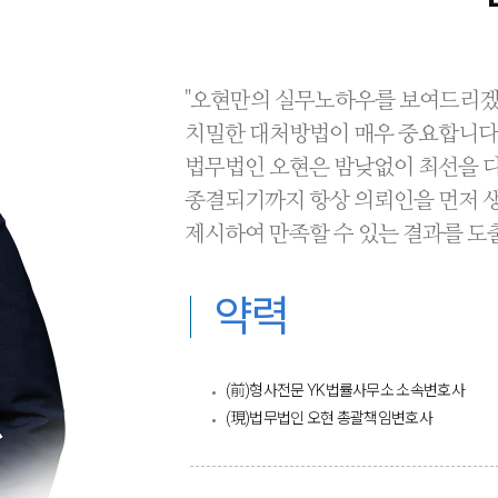
"오현만의 실무노하우를 보여드리겠
치밀한 대처방법이 매우 중요합니다
법무법인 오현은 밤낮없이 최선을 다
종결되기까지 항상 의뢰인을 먼저 생
제시하여 만족할 수 있는 결과를 도
약력
(前)형사전문 YK법률사무소 소속변호사
(現)법무법인 오현 총괄책임변호사​