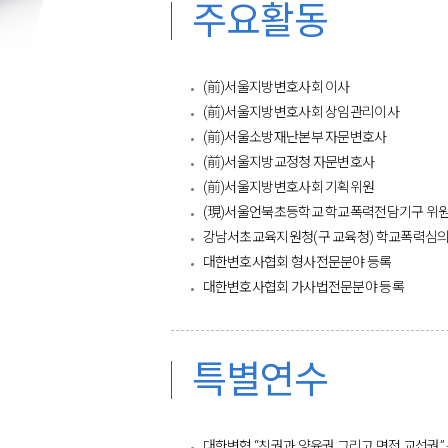
주요활동
(前)서울지방변호사회 이사
(前)서울지방변호사회 상임관리이사
(前)서울소방재난본부 자문변호사
(前)서울지방교정청 자문변호사
(前)서울지방변호사회 기획위원
(現)서울언북초등학교 학교폭력전담기구 위
강남서초교육지원청(구 교육청) 학교폭력심
대한변호사협회 형사전문분야 등록
대한변호사협회 가사법전문분야 등록​
특별연수
대한변협 “친권과 양육권 그리고 면접 교섭권”